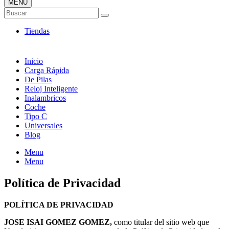
MENÚ
Tienda ONLINE de Cargadores
Buscar
Más Baratos
Tiendas
Inicio
Carga Rápida
De Pilas
Reloj Inteligente
Inalambricos
Coche
Tipo C
Universales
Blog
Menu
Menu
Política de Privacidad
POLÍTICA DE PRIVACIDAD
JOSE ISAI GOMEZ GOMEZ,
como titular del sitio web que