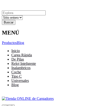
Explora
Cerrar
Menu
Cerrar
Resultados
para
MENÚ
Productos
Blog
Inicio
Carga Rápida
De Pilas
Reloj Inteligente
Inalambricos
Coche
Tipo C
Universales
Blog