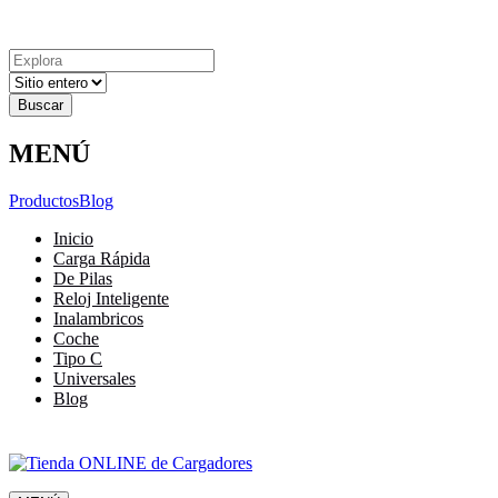
Explora
Cerrar
Menu
Cerrar
Resultados
para
MENÚ
Productos
Blog
Inicio
Carga Rápida
De Pilas
Reloj Inteligente
Inalambricos
Coche
Tipo C
Universales
Blog