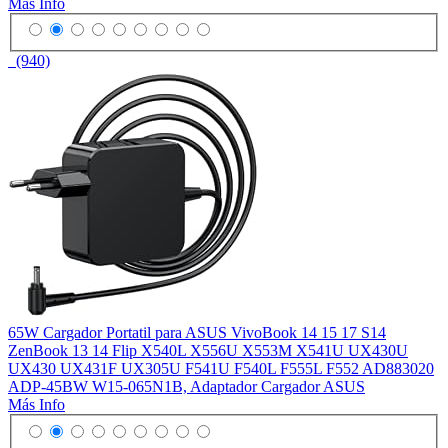
Más Info
(940)
65W Cargador Portatil para ASUS VivoBook 14 15 17 S14
ZenBook 13 14 Flip X540L X556U X553M X541U UX430U
UX430 UX431F UX305U F541U F540L F555L F552 AD883020
ADP-45BW W15-065N1B, Adaptador Cargador ASUS
Más Info