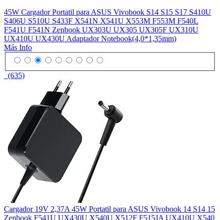
45W Cargador Portatil para ASUS Vivobook S14 S15 S17 S410U
S406U S510U S433F X541N X541U X553M F553M F540L
F541U F541N Zenbook UX303U UX305 UX305F UX310U
UX410U UX430U Adaptador Notebook(4,0*1,35mm)
Más Info
(635)
Cargador 19V 2,37A 45W Portatil para ASUS Vivobook 14 S14 15
Zenbook F541U UX430U X540U X512F F515JA UX410U X540