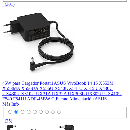
(301)
45W para Cargador Portatil ASUS VivoBook 14 15 X553M
X553MA X556UA X556U X540L X541U X515 UX430U
UX430 UX310U UX31A UX32A UX303L UX305U UX410U
F540 F541U ADP-45BW C,Fuente Alimentación ASUS
Más Info
(25)