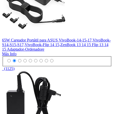
65W Cargador Portátil para ASUS VivoBook-14-15-17,VivoBook-
S14-S15-S17,VivoBook-Flip 14 15,ZenBook 13 14 15 Flip 13 14
15 Adaptador-Ordenadore
Más Info
(1125)