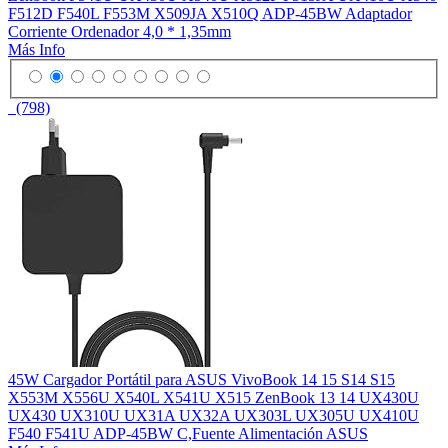
F512D F540L F553M X509JA X510Q ADP-45BW Adaptador
Corriente Ordenador 4,0 * 1,35mm
Más Info
(798)
45W Cargador Portátil para ASUS VivoBook 14 15 S14 S15
X553M X556U X540L X541U X515 ZenBook 13 14 UX430U
UX430 UX310U UX31A UX32A UX303L UX305U UX410U
F540 F541U ADP-45BW C,Fuente Alimentación ASUS