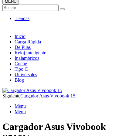
MENÚ
Tienda ONLINE de Cargadores
Buscar
Más Baratos
Tiendas
Inicio
Carga Rápida
De Pilas
Reloj Inteligente
Inalambricos
Coche
Tipo C
Universales
Blog
Siguiente
Cargador Asus Vivobook 15
Menu
Menu
Cargador Asus Vivobook