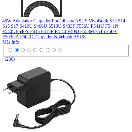
45W Adaptador Cargador Portátil para ASUS VivoBook S13 S14
S15 S17 S410U S406U S510U S433F F556U F541U F541N
F540L F540Y F415 F415E F415J F409J F553M F515 F509J
F509UA F502C, Cargador Notebook ASUS
Más Info
(230)