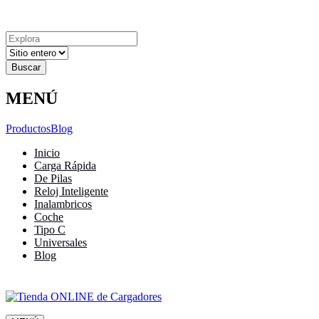
Explora
Cerrar
Menu
Cerrar
Resultados
para
MENÚ
Productos
Blog
Inicio
Carga Rápida
De Pilas
Reloj Inteligente
Inalambricos
Coche
Tipo C
Universales
Blog