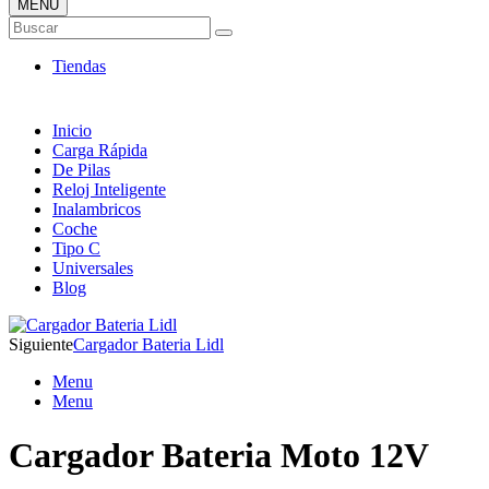
MENÚ
Tienda ONLINE de Cargadores
Buscar
Más Baratos
Tiendas
Inicio
Carga Rápida
De Pilas
Reloj Inteligente
Inalambricos
Coche
Tipo C
Universales
Blog
Siguiente
Cargador Bateria Lidl
Menu
Menu
Cargador Bateria Moto 12V