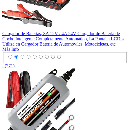
Cargador de Baterías, 8A 12V / 4A 24V Cargador de Batería de
Coche Inteligente Completamente Automático, La Pantalla LCD se
Utiliza en Cargador Bateria de Automóviles, Motocicletas, etc
Más Info
(271)