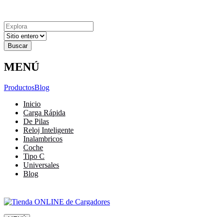
Explora
Cerrar
Menu
Cerrar
Resultados
para
MENÚ
Productos
Blog
Inicio
Carga Rápida
De Pilas
Reloj Inteligente
Inalambricos
Coche
Tipo C
Universales
Blog