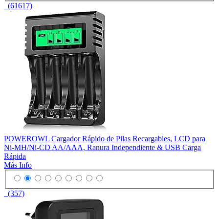
(61617)
POWEROWL Cargador Rápido de Pilas Recargables, LCD para
Ni-MH/Ni-CD AA/AAA, Ranura Independiente & USB Carga
Rápida
Más Info
(357)