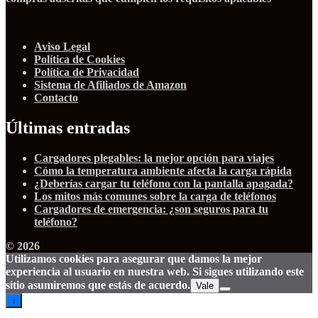
Aviso Legal
Política de Cookies
Política de Privacidad
Sistema de Afiliados de Amazon
Contacto
Últimas entradas
Cargadores plegables: la mejor opción para viajes
Cómo la temperatura ambiente afecta la carga rápida
¿Deberías cargar tu teléfono con la pantalla apagada?
Los mitos más comunes sobre la carga de teléfonos
Cargadores de emergencia: ¿son seguros para tu
teléfono?
© 2026
Utilizamos cookies para asegurar que damos la mejor
experiencia al usuario en nuestra web. Si sigues utilizando este
sitio asumiremos que estás de acuerdo.
Vale
↑