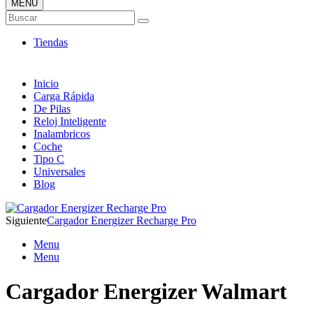
MENÚ
Tienda ONLINE de Cargadores
Buscar
Más Baratos
Tiendas
Inicio
Carga Rápida
De Pilas
Reloj Inteligente
Inalambricos
Coche
Tipo C
Universales
Blog
Siguiente
Cargador Energizer Recharge Pro
Menu
Menu
Cargador Energizer Walmart