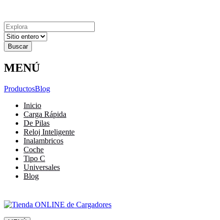
Explora
Cerrar
Menu
Cerrar
Resultados
para
MENÚ
Productos
Blog
Inicio
Carga Rápida
De Pilas
Reloj Inteligente
Inalambricos
Coche
Tipo C
Universales
Blog