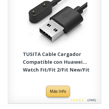
TUSITA Cable Cargador
Compatible con Huawei
Watch Fit/Fit 2/Fit New/Fit
Mini/Fit Elegant, Huawei
Band 7/6/ 6 Pro, Honor
Más Info
Band 6/ Watch ES - Carga
Magnética USB 3,3ft 100cm
(3945)
- Smartwatch Accesorios