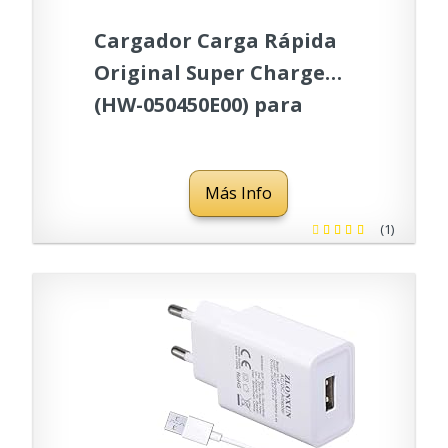
Cargador Carga Rápida
Original Super Charge
(HW-050450E00) para
Huawei P10, P10 Plus, P20,
P20 Lite, P20 Pro, Mate 9,
Más Info
Mate 10
(1)