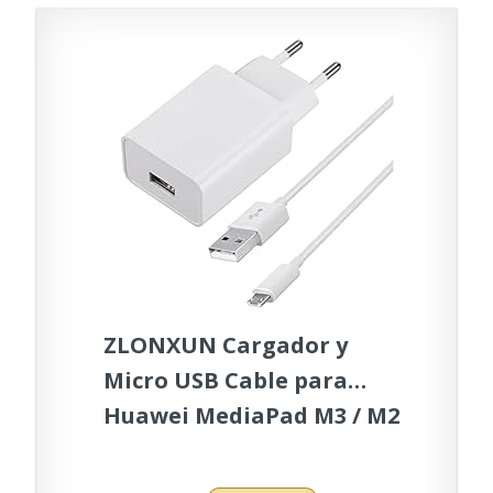
ZLONXUN Cargador y
Micro USB Cable para
Huawei MediaPad M3 / M2
/ T5 / T3 10´´ / T3 7´´ / T3 8´´