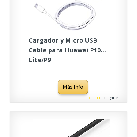
Cargador y Micro USB
Cable para Huawei P10
Lite/P9
Lite/Y7/Y6/Y6P/Y5P/P8
Lite/P Smart 2019,Mate
Más Info
9/8/7, Honor 8X/7/6
(1815)