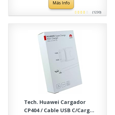
Más Info
Honor 20, Honor 10, Nova
5T, Tipo C Carga Rápida
(1230)
Tech. Huawei Cargador
CP404 / Cable USB C/Carga