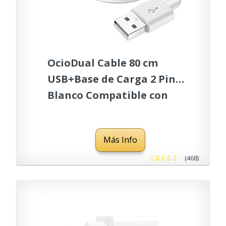
OcioDual Cable 80 cm
USB+Base de Carga 2 Pines
Blanco Compatible con
Huawe Watch GT/2/2E
Honor Watch
Más Info
Magic/2/Dream Cargador
(468)