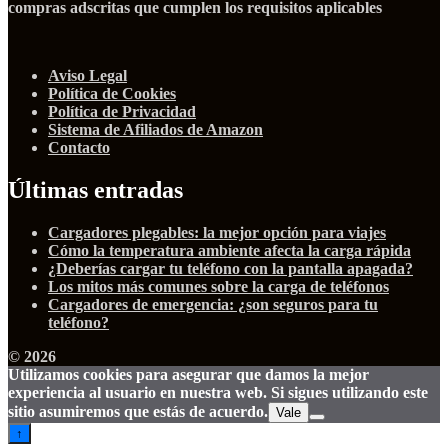
compras adscritas que cumplen los requisitos aplicables
Aviso Legal
Política de Cookies
Política de Privacidad
Sistema de Afiliados de Amazon
Contacto
Últimas entradas
Cargadores plegables: la mejor opción para viajes
Cómo la temperatura ambiente afecta la carga rápida
¿Deberías cargar tu teléfono con la pantalla apagada?
Los mitos más comunes sobre la carga de teléfonos
Cargadores de emergencia: ¿son seguros para tu
teléfono?
© 2026
Utilizamos cookies para asegurar que damos la mejor
experiencia al usuario en nuestra web. Si sigues utilizando este
sitio asumiremos que estás de acuerdo.
Vale
↑