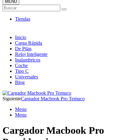
MENÚ
Tienda ONLINE de Cargadores
Buscar
Más Baratos
Tiendas
Inicio
Carga Rápida
De Pilas
Reloj Inteligente
Inalambricos
Coche
Tipo C
Universales
Blog
Siguiente
Cargador Macbook Pro Temuco
Menu
Menu
Cargador Macbook Pro