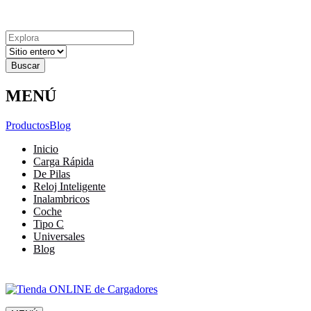
Explora
Cerrar
Menu
Cerrar
Resultados
para
MENÚ
Productos
Blog
Inicio
Carga Rápida
De Pilas
Reloj Inteligente
Inalambricos
Coche
Tipo C
Universales
Blog