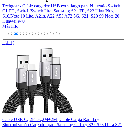
Techgear - Cable cargador USB extra largo para Nintendo Switch
OLED, Switch/Switch Lite, Samsung S21 FE, S22 Ultra/Plus,
S10/Note 10 Lite, A21s, A22 A53 A72 5G, S21, S20 S9 Note 20,
Huawei P40
Más Info
(351)
Cable USB C,[2Pack,2M+2M] Cable Carga Rápida y
Sincronización Cargador para Samsung Galaxy S22 S23 Ultra S21