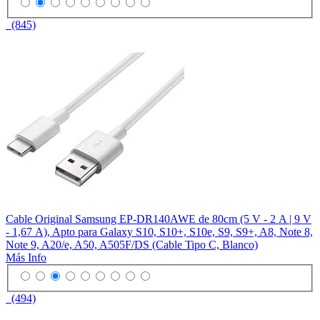
(845)
Cable Original Samsung EP-DR140AWE de 80cm (5 V - 2 A | 9 V
- 1,67 A), Apto para Galaxy S10, S10+, S10e, S9, S9+, A8, Note 8,
Note 9, A20/e, A50, A505F/DS (Cable Tipo C, Blanco)
Más Info
(494)