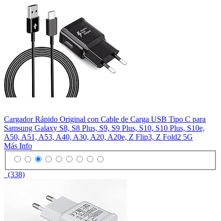
Cargador Rápido Original con Cable de Carga USB Tipo C para
Samsung Galaxy S8, S8 Plus, S9, S9 Plus, S10, S10 Plus, S10e,
A50, A51, A53, A40, A30, A20, A20e, Z Flip3, Z Fold2 5G
Más Info
(338)