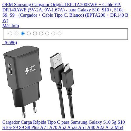
OEM Samsung Cargador Original EP-TA200EWE + Cable EP-
DR140AWE (5V-2A, 9V-1.67A) - para Galaxy S10, S10+, S10e,
S9, S9+ (Cargador + Cable Tipo C, Blanco) (EPTA200 + DR140 B
W)
Más Info
(6586)
Cargador Carga Rápida Tipo C para Samsung Galaxy S10 5g S10
S10e S9 S9 S8 Plus A71 A70 A52 A52s A51 A40 A22 A12 M54