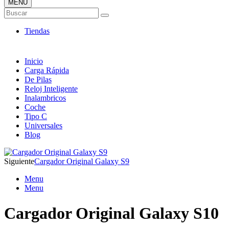
MENÚ
Tienda ONLINE de Cargadores
Buscar
Más Baratos
Tiendas
Inicio
Carga Rápida
De Pilas
Reloj Inteligente
Inalambricos
Coche
Tipo C
Universales
Blog
Siguiente
Cargador Original Galaxy S9
Menu
Menu
Cargador Original Galaxy S10