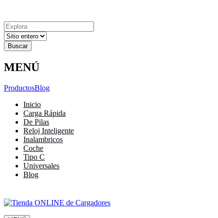
Explora
Cerrar
Menu
Cerrar
Resultados
para
MENÚ
Productos
Blog
Inicio
Carga Rápida
De Pilas
Reloj Inteligente
Inalambricos
Coche
Tipo C
Universales
Blog