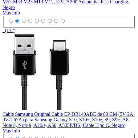
M53 M33 M23 M13 M12, EP-TA200 Adaptativa Fast Charging,
Negro
Más Info
(132)
Cable Samsung Original Cable EP-DR140ABE de 80 CM (5V-2A |
9V-1.67A) para Samsung Galaxy S10, S10+, S10e, S9, S9+, A8,
Note 8, Note 9, A20/e, A50, A505F/DS (Cable Tipo C, Negro)
Más Info