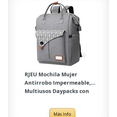
Capacidad
RJEU Mochila Mujer
Antirrobo Impermeable,
Multiusos Daypacks con
Puerto de Carga USB,
Mochila para portátil De
Más Info
15.6 Pulgadas