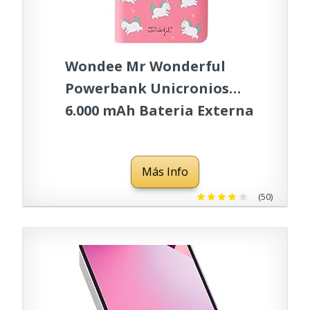
Wondee Mr Wonderful
Powerbank Unicronios
6.000 mAh Bateria Externa
Capacidad de 3 a 4 Cargas
y Dos Puertos USB, Bateria
Más Info
Portatil para telefono
movil 13 12 11 X Pro MAX
(50)