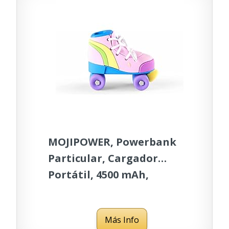
MOJIPOWER, Powerbank
Particular, Cargador
Portátil, 4500 mAh,
Compatible con iOS y
Android, Bateria Externa
Más Info
para Smartphones,