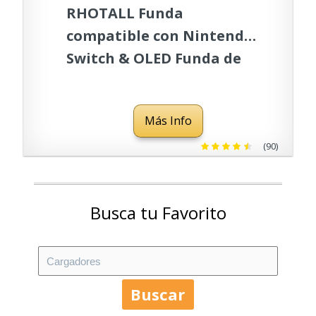
RHOTALL Funda
compatible con Nintendo
Switch & OLED Funda de
transporte 2 en 1 Correa
de hombro y mano, Funda
Más Info
de viaje portátil rígida
protectora Bolsa para
(90)
consola Nintendo Switch y
accesorios
Busca tu Favorito
Buscar