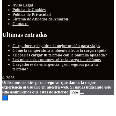
Aviso Legal
Política de Cookies
Política de Privacidad
Sistema de Afiliados de Amazon
Contacto
Últimas entradas
Cargadores plegables: la mejor opción para viajes
Cómo la temperatura ambiente afecta la carga rápida
¿Deberías cargar tu teléfono con la pantalla apagada?
Los mitos más comunes sobre la carga de teléfonos
Cargadores de emergencia: ¿son seguros para tu
teléfono?
© 2026
Utilizamos cookies para asegurar que damos la mejor
experiencia al usuario en nuestra web. Si sigues utilizando este
sitio asumiremos que estás de acuerdo.
Vale
↑