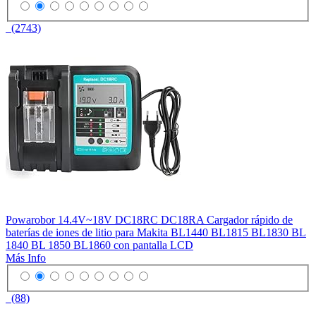
(2743)
Powarobor 14.4V~18V DC18RC DC18RA Cargador rápido de
baterías de iones de litio para Makita BL1440 BL1815 BL1830 BL
1840 BL 1850 BL1860 con pantalla LCD
Más Info
(88)