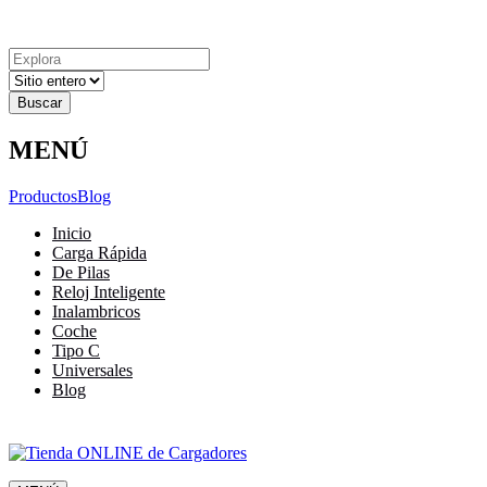
Explora
Cerrar
Menu
Cerrar
Resultados
para
MENÚ
Productos
Blog
Inicio
Carga Rápida
De Pilas
Reloj Inteligente
Inalambricos
Coche
Tipo C
Universales
Blog