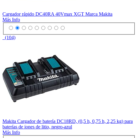
Cargador rápido DC40RA 40Vmax XGT Marca Makita
Más Info
(104)
Makita Cargador de batería DC18RD, (0,5 h, 0,75 h, 2,25 kg) para
baterías de iones de litio, negro-azul
Más Info