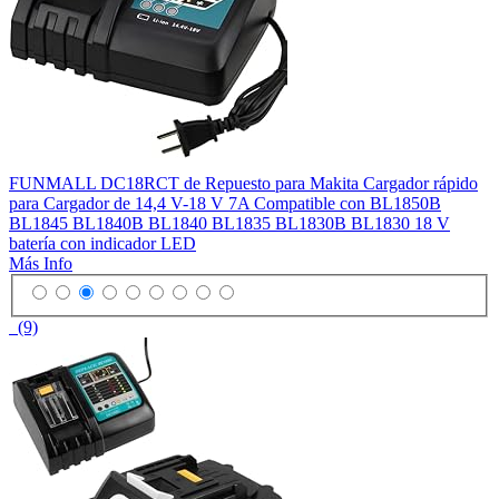
FUNMALL DC18RCT de Repuesto para Makita Cargador rápido
para Cargador de 14,4 V-18 V 7A Compatible con BL1850B
BL1845 BL1840B BL1840 BL1835 BL1830B BL1830 18 V
batería con indicador LED
Más Info
(9)