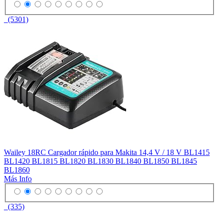
(5301)
Wailey 18RC Cargador rápido para Makita 14,4 V / 18 V BL1415
BL1420 BL1815 BL1820 BL1830 BL1840 BL1850 BL1845
BL1860
Más Info
(335)