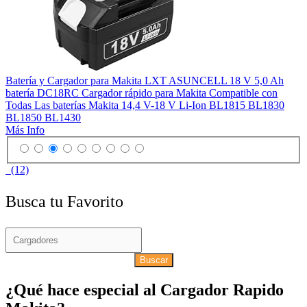
Batería y Cargador para Makita LXT ASUNCELL 18 V 5,0 Ah
batería DC18RC Cargador rápido para Makita Compatible con
Todas Las baterías Makita 14,4 V-18 V Li-Ion BL1815 BL1830
BL1850 BL1430
Más Info
(12)
Busca tu Favorito
Buscar
¿Qué hace especial al Cargador Rapido