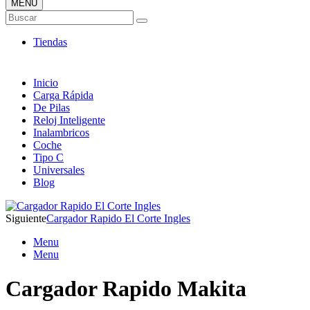
MENÚ
Tienda ONLINE de Cargadores
Buscar
Más Baratos
Tiendas
Inicio
Carga Rápida
De Pilas
Reloj Inteligente
Inalambricos
Coche
Tipo C
Universales
Blog
Siguiente
Cargador Rapido El Corte Ingles
Menu
Menu
Cargador Rapido Makita