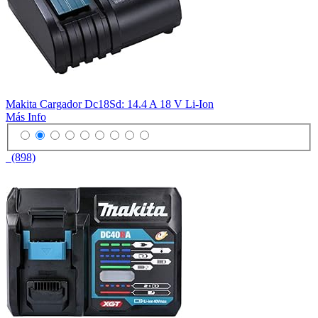
Makita Cargador Dc18Sd: 14.4 A 18 V Li-Ion
Más Info
(898)