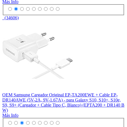
Más Info
(34606)
OEM Samsung Cargador Original EP-TA200EWE + Cable EP-
DR140AWE (5V-2A, 9V-1.67A) - para Galaxy S10, S10+, S10e,
S9, S9+ (Cargador + Cable Tipo C, Blanco) (EPTA200 + DR140 B
W)
Más Info