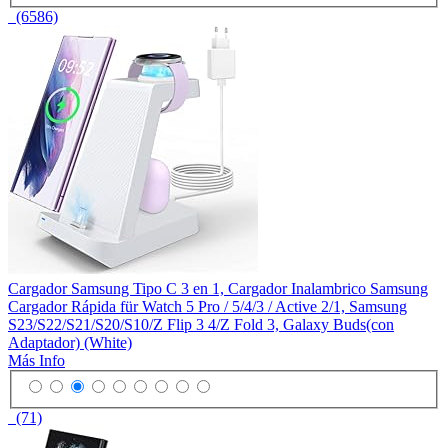
(6586)
Cargador Samsung Tipo C 3 en 1, Cargador Inalambrico Samsung
Cargador Rápida für Watch 5 Pro / 5/4/3 / Active 2/1, Samsung
S23/S22/S21/S20/S10/Z Flip 3 4/Z Fold 3, Galaxy Buds(con
Adaptador) (White)
Más Info
(71)