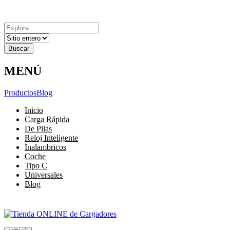
Explora
Cerrar
Menu
Cerrar
Resultados
para
MENÚ
Productos
Blog
Inicio
Carga Rápida
De Pilas
Reloj Inteligente
Inalambricos
Coche
Tipo C
Universales
Blog