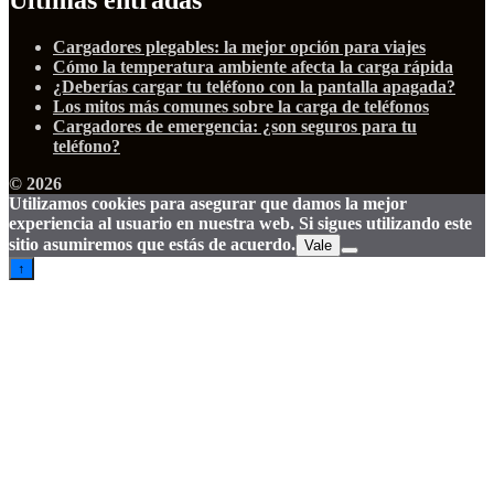
Últimas entradas
Cargadores plegables: la mejor opción para viajes
Cómo la temperatura ambiente afecta la carga rápida
¿Deberías cargar tu teléfono con la pantalla apagada?
Los mitos más comunes sobre la carga de teléfonos
Cargadores de emergencia: ¿son seguros para tu
teléfono?
© 2026
Utilizamos cookies para asegurar que damos la mejor
experiencia al usuario en nuestra web. Si sigues utilizando este
sitio asumiremos que estás de acuerdo.
Vale
↑