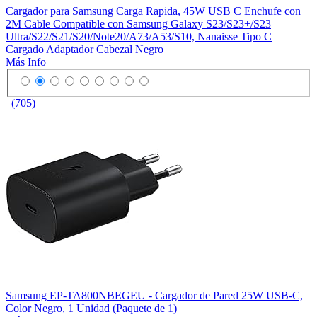
Cargador para Samsung Carga Rapida, 45W USB C Enchufe con
2M Cable Compatible con Samsung Galaxy S23/S23+/S23
Ultra/S22/S21/S20/Note20/A73/A53/S10, Nanaisse Tipo C
Cargado Adaptador Cabezal Negro
Más Info
(705)
Samsung EP-TA800NBEGEU - Cargador de Pared 25W USB-C,
Color Negro, 1 Unidad (Paquete de 1)