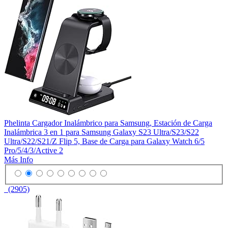
Phelinta Cargador Inalámbrico para Samsung, Estación de Carga
Inalámbrica 3 en 1 para Samsung Galaxy S23 Ultra/S23/S22
Ultra/S22/S21/Z Flip 5, Base de Carga para Galaxy Watch 6/5
Pro/5/4/3/Active 2
Más Info
(2905)