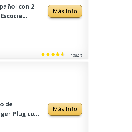
pañol con 2
Más Info
Escocia
(10827)
o de
Más Info
ger Plug con
 Galaxy S10,