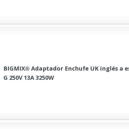
S9, S8 Plus, A51, A52, A53, A40, A33, A14, A13
BIGMIX® Adaptador Enchufe UK inglés a e
G 250V 13A 3250W