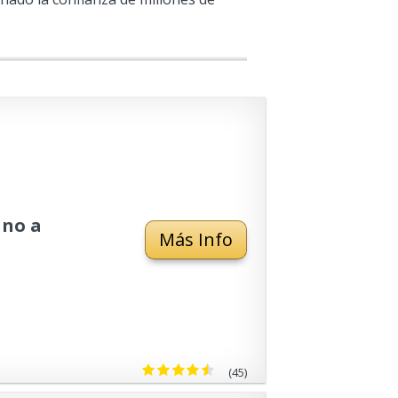
ano a
Más Info
(45)