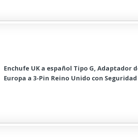
Enchufe UK a español Tipo G, Adaptador de
Europa a 3-Pin Reino Unido con Seguridad
para Escocia Irlanda Maldivas Dubai Gran
Singapur Hong Kong (6,8 x 5,1 x 4,6 cm)