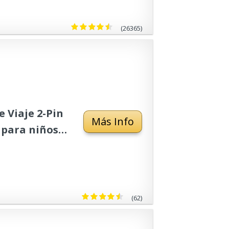
(26365)
 Viaje 2-Pin
Más Info
 para niños.
 Bretaña
(62)