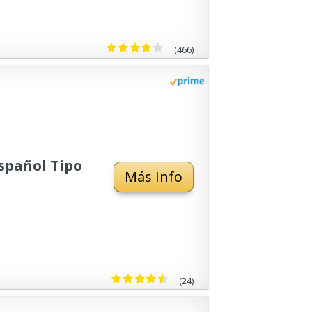
 5G
(466)
spañol Tipo
Más Info
(24)