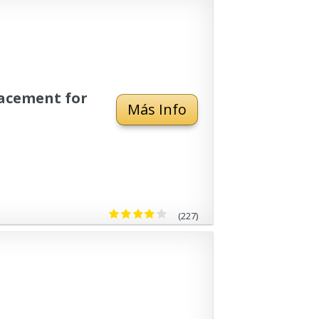
lacement for
Más Info
, Wallgong
riente
(227)