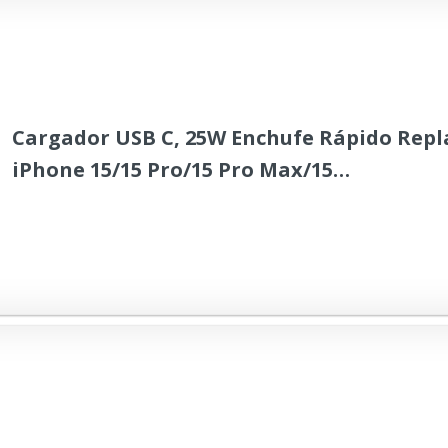
Cargador USB C, 25W Enchufe Rápido Rep
iPhone 15/15 Pro/15 Pro Max/15
Plus/14/13/12/11/X/XS/XR/SE, AirPods, Pad
Doble USBC Plug Cabezal Tipo C Carga Cor
Cargado Adaptador