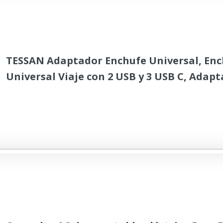
TESSAN Adaptador Enchufe Universal, En
Universal Viaje con 2 USB y 3 USB C, Adapt
para USA, UK, Irland, Austuralia, Cargado
de 224 Países, Travel Plugs