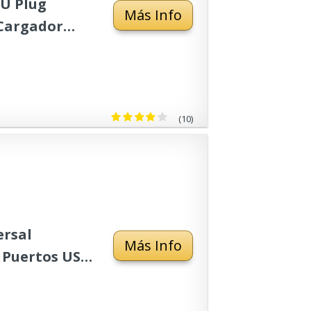
EU Plug
Más Info
Cargador
(10)
ersal
Más Info
 Puertos USB
 Japón China