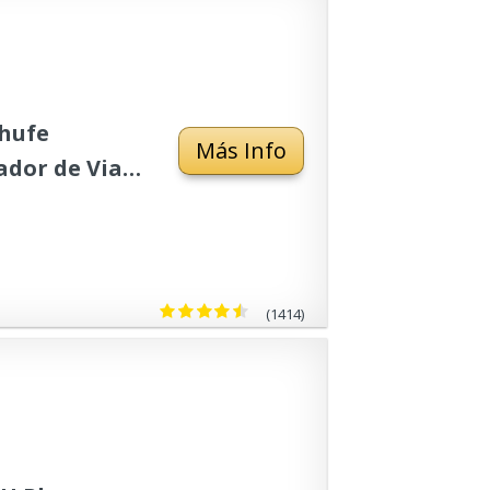
chufe
Más Info
ador de Viaje
r para Más
(1414)