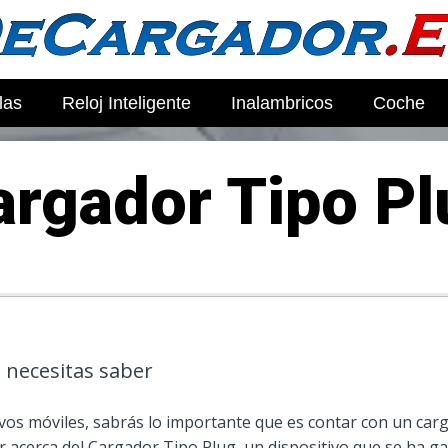
las
Reloj Inteligente
Inalambricos
Coche
argador Tipo Pl
 necesitas saber
vos móviles, sabrás lo importante que es contar con un carga
 acerca del Cargador Tipo Plug, un dispositivo que se ha ga