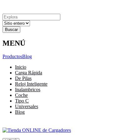
Explora
Cerrar
Menu
Cerrar
Resultados
para
MENÚ
Productos
Blog
Inicio
Carga Rápida
De Pilas
Reloj Inteligente
Inalambricos
Coche
Tipo C
Universales
Blog