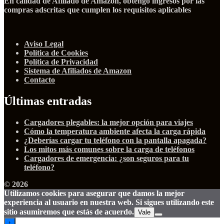
En calidad de Afiliado de Amazon, obtengo ingresos por las
compras adscritas que cumplen los requisitos aplicables
Aviso Legal
Política de Cookies
Política de Privacidad
Sistema de Afiliados de Amazon
Contacto
Últimas entradas
Cargadores plegables: la mejor opción para viajes
Cómo la temperatura ambiente afecta la carga rápida
¿Deberías cargar tu teléfono con la pantalla apagada?
Los mitos más comunes sobre la carga de teléfonos
Cargadores de emergencia: ¿son seguros para tu
teléfono?
© 2026
Utilizamos cookies para asegurar que damos la mejor
experiencia al usuario en nuestra web. Si sigues utilizando este
sitio asumiremos que estás de acuerdo.
Vale
↑