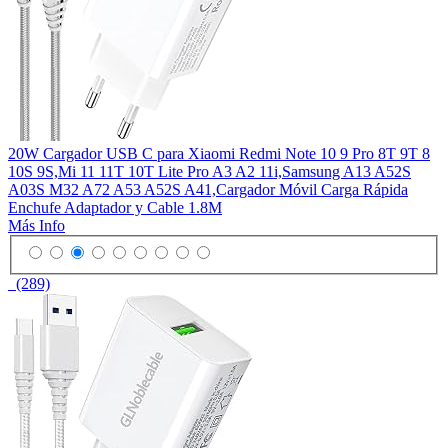
20W Cargador USB C para Xiaomi Redmi Note 10 9 Pro 8T 9T 8
10S 9S,Mi 11 11T 10T Lite Pro A3 A2 11i,Samsung A13 A52S
A03S M32 A72 A53 A52S A41,Cargador Móvil Carga Rápida
Enchufe Adaptador y Cable 1.8M
Más Info
(289)