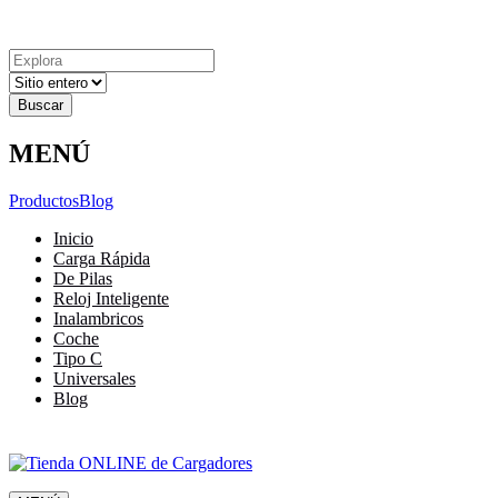
Explora
Cerrar
Menu
Cerrar
Resultados
para
MENÚ
Productos
Blog
Inicio
Carga Rápida
De Pilas
Reloj Inteligente
Inalambricos
Coche
Tipo C
Universales
Blog