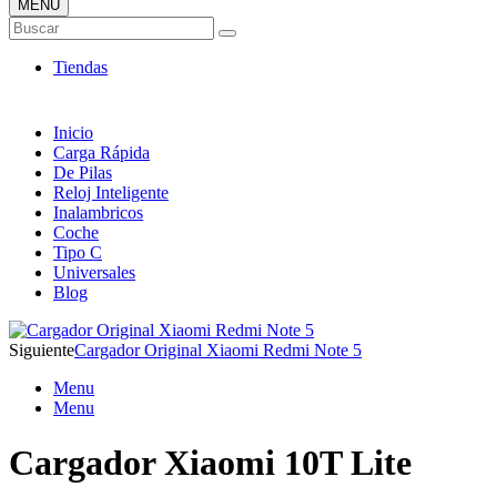
MENÚ
Tienda ONLINE de Cargadores
Buscar
Más Baratos
Tiendas
Inicio
Carga Rápida
De Pilas
Reloj Inteligente
Inalambricos
Coche
Tipo C
Universales
Blog
Siguiente
Cargador Original Xiaomi Redmi Note 5
Menu
Menu
Cargador Xiaomi 10T Lite