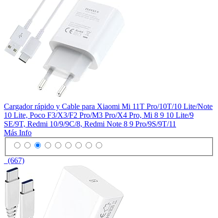
Cargador rápido y Cable para Xiaomi Mi 11T Pro/10T/10 Lite/Note
10 Lite, Poco F3/X3/F2 Pro/M3 Pro/X4 Pro, Mi 8 9 10 Lite/9
SE/9T, Redmi 10/9/9C/8, Redmi Note 8 9 Pro/9S/9T/11
Más Info
(667)