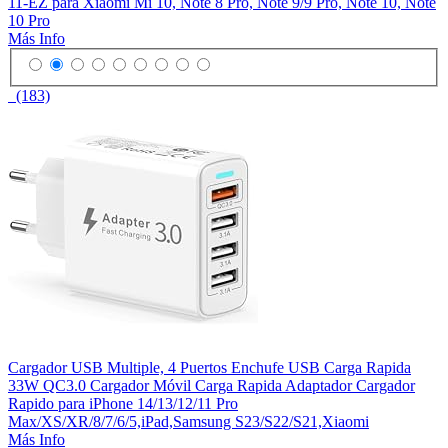
11-EZ para Xiaomi Mi 10, Note 8 Pro, Note 9/9 Pro, Note 10, Note
10 Pro
Más Info
(183)
Cargador USB Multiple, 4 Puertos Enchufe USB Carga Rapida
33W QC3.0 Cargador Móvil Carga Rapida Adaptador Cargador
Rapido para iPhone 14/13/12/11 Pro
Max/XS/XR/8/7/6/5,iPad,Samsung S23/S22/S21,Xiaomi
Más Info