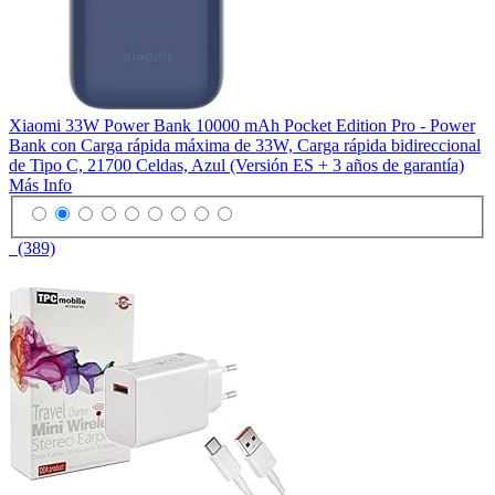
Xiaomi 33W Power Bank 10000 mAh Pocket Edition Pro - Power
Bank con Carga rápida máxima de 33W, Carga rápida bidireccional
de Tipo C, 21700 Celdas, Azul (Versión ES + 3 años de garantía)
Más Info
(389)