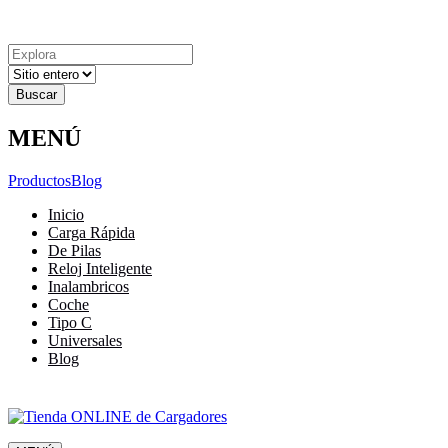
Explora
Cerrar
Menu
Cerrar
Resultados
para
MENÚ
Productos
Blog
Inicio
Carga Rápida
De Pilas
Reloj Inteligente
Inalambricos
Coche
Tipo C
Universales
Blog