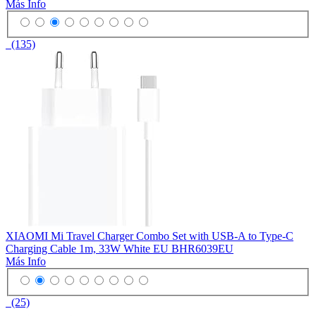
Más Info
(135)
XIAOMI Mi Travel Charger Combo Set with USB-A to Type-C
Charging Cable 1m, 33W White EU BHR6039EU
Más Info
(25)