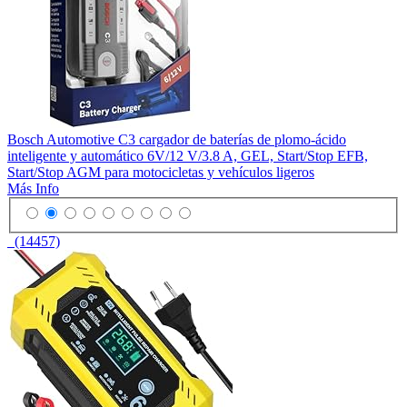
Bosch Automotive C3 cargador de baterías de plomo-ácido
inteligente y automático 6V/12 V/3.8 A, GEL, Start/Stop EFB,
Start/Stop AGM para motocicletas y vehículos ligeros
Más Info
(14457)