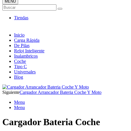
MENÚ
Tienda ONLINE de Cargadores
Buscar
Más Baratos
Tiendas
Inicio
Carga Rápida
De Pilas
Reloj Inteligente
Inalambricos
Coche
Tipo C
Universales
Blog
Siguiente
Cargador Arrancador Bateria Coche Y Moto
Menu
Menu
Cargador Bateria Coche