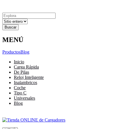
Explora
Cerrar
Menu
Cerrar
Resultados
para
MENÚ
Productos
Blog
Inicio
Carga Rápida
De Pilas
Reloj Inteligente
Inalambricos
Coche
Tipo C
Universales
Blog