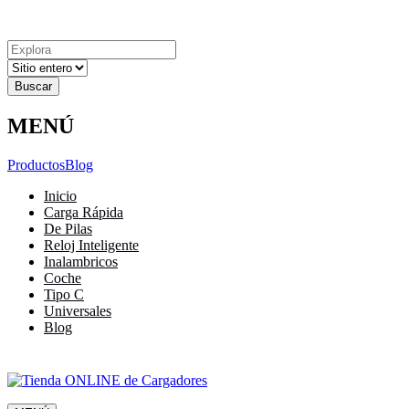
Explora
Cerrar
Menu
Cerrar
Resultados
para
MENÚ
Productos
Blog
Inicio
Carga Rápida
De Pilas
Reloj Inteligente
Inalambricos
Coche
Tipo C
Universales
Blog