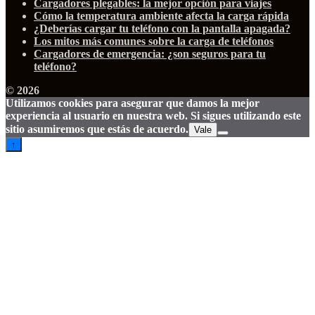
Cargadores plegables: la mejor opción para viajes
Cómo la temperatura ambiente afecta la carga rápida
¿Deberías cargar tu teléfono con la pantalla apagada?
Los mitos más comunes sobre la carga de teléfonos
Cargadores de emergencia: ¿son seguros para tu
teléfono?
© 2026
Utilizamos cookies para asegurar que damos la mejor
experiencia al usuario en nuestra web. Si sigues utilizando este
sitio asumiremos que estás de acuerdo.
Vale
↑