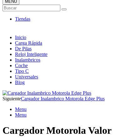
MENÚ
Tienda ONLINE de Cargadores
Buscar
Más Baratos
Tiendas
Inicio
Carga Rápida
De Pilas
Reloj Inteligente
Inalambricos
Coche
Tipo C
Universales
Blog
Siguiente
Cargador Inalambrico Motorola Edge Plus
Menu
Menu
Cargador Motorola Valor