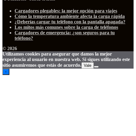
Cargadores plegables: la mejor opción para viajes
Cómo la temperatura ambiente afecta la carga rápida
¿Deberías cargar tu teléfono con la pantalla apagada?
Los mitos más comunes sobre la carga de teléfonos
Cargadores de emergencia: ¿son seguros para tu
teléfono?
© 2026
Utilizamos cookies para asegurar que damos la mejor
experiencia al usuario en nuestra web. Si sigues utilizando este
sitio asumiremos que estás de acuerdo.
Vale
↑