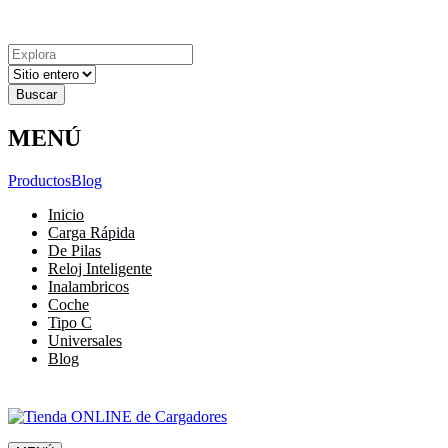
Explora
Cerrar
Menu
Cerrar
Resultados
para
MENÚ
Productos
Blog
Inicio
Carga Rápida
De Pilas
Reloj Inteligente
Inalambricos
Coche
Tipo C
Universales
Blog