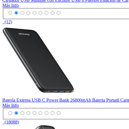
Cargador USB Multiple con Enchufe USB 6 Puertos Estacion de Car
Más Info
(12)
Batería Externa USB C Power Bank 26800mAh Bateria Portatil Carga
Más Info
(18088)