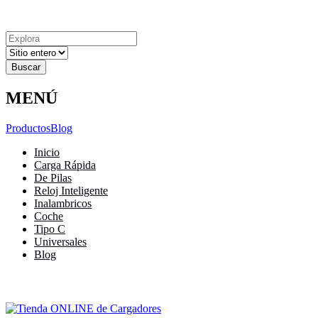
Explora
Cerrar
Menu
Cerrar
Resultados
para
MENÚ
Productos
Blog
Inicio
Carga Rápida
De Pilas
Reloj Inteligente
Inalambricos
Coche
Tipo C
Universales
Blog