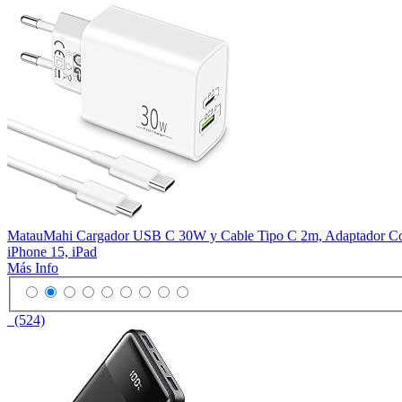
MatauMahi Cargador USB C 30W y Cable Tipo C 2m, Adaptador Corr
iPhone 15, iPad
Más Info
(524)