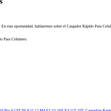
s
! En esta oportunidad, hablaremos sobre el Cargador Rápido Para Celul
o Para Celulares:
10 Pro A2 9T 9S 9 11 12 M4 F3 11i 10S X4 11T 10T, Cargadors Rapi