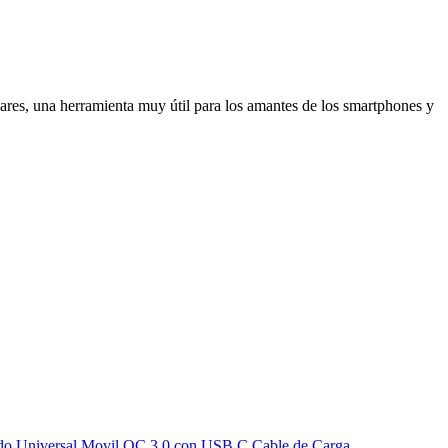
ares, una herramienta muy útil para los amantes de los smartphones y
do Universal Movil QC 3.0 con USB C Cable de Carga