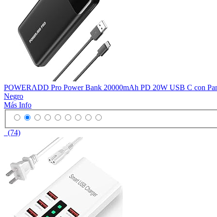
POWERΛDD Pro Power Bank 20000mAh PD 20W USB C con Pantalla LE
Negro
Más Info
(74)