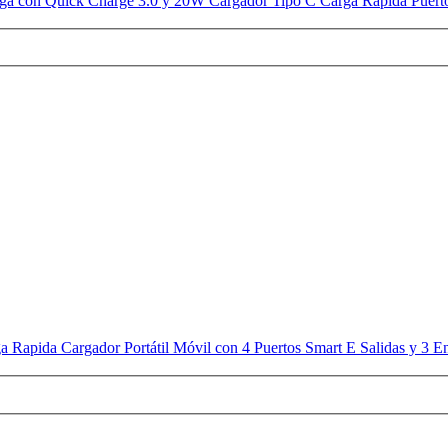
ga con Quick Charge 3.0 y 20W Cargador Tipo C Carga Rápida Puerto 
 Rapida Cargador Portátil Móvil con 4 Puertos Smart E Salidas y 3 