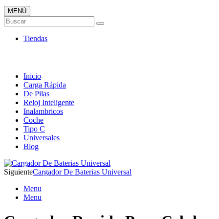
MENÚ
Tienda ONLINE de Cargadores
Buscar
Más Baratos
Tiendas
Inicio
Carga Rápida
De Pilas
Reloj Inteligente
Inalambricos
Coche
Tipo C
Universales
Blog
Siguiente
Cargador De Baterias Universal
Menu
Menu