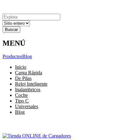
Explora
Cerrar
Menu
Cerrar
Resultados
para
MENÚ
Productos
Blog
Inicio
Carga Rápida
De Pilas
Reloj Inteligente
Inalambricos
Coche
Tipo C
Universales
Blog