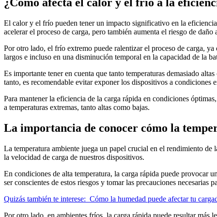
¿Cómo afecta el calor y el frío a la eficien
El calor y el frío pueden tener un impacto significativo en la eficienci
acelerar el proceso de carga, pero también aumenta el riesgo de daño a
Por otro lado, el frío extremo puede ralentizar el proceso de carga, y
largos e incluso en una disminución temporal en la capacidad de la bat
Es importante tener en cuenta que tanto temperaturas demasiado altas c
tanto, es recomendable evitar exponer los dispositivos a condiciones 
Para mantener la eficiencia de la carga rápida en condiciones óptimas, s
a temperaturas extremas, tanto altas como bajas.
La importancia de conocer cómo la temper
La temperatura ambiente juega un papel crucial en el rendimiento de l
la velocidad de carga de nuestros dispositivos.
En condiciones de alta temperatura, la carga rápida puede provocar un 
ser conscientes de estos riesgos y tomar las precauciones necesarias pa
Quizás también te interese:
Cómo la humedad puede afectar tu carga
Por otro lado, en ambientes fríos, la carga rápida puede resultar más l