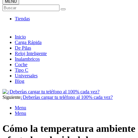
MENÚ
Tienda ONLINE de Cargadores
Buscar
Más Baratos
Tiendas
Inicio
Carga Rápida
De Pilas
Reloj Inteligente
Inalambricos
Coche
Tipo C
Universales
Blog
Siguiente
¿Deberías cargar tu teléfono al 100% cada vez?
Menu
Menu
Cómo la temperatura ambiente