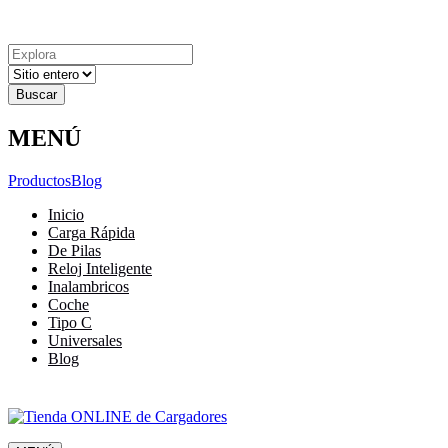
Explora
Cerrar
Menu
Cerrar
Resultados
para
MENÚ
Productos
Blog
Inicio
Carga Rápida
De Pilas
Reloj Inteligente
Inalambricos
Coche
Tipo C
Universales
Blog