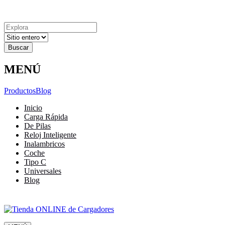
Explora
Cerrar
Menu
Cerrar
Resultados
para
MENÚ
Productos
Blog
Inicio
Carga Rápida
De Pilas
Reloj Inteligente
Inalambricos
Coche
Tipo C
Universales
Blog