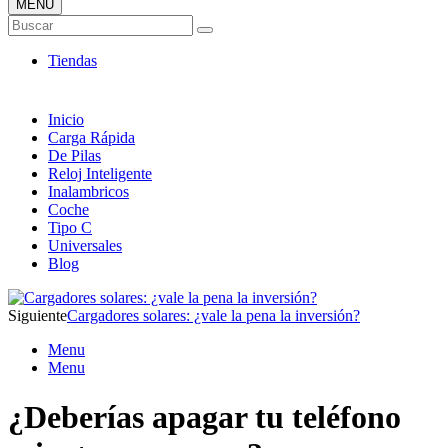
MENÚ
Tienda ONLINE de Cargadores
Buscar
Más Baratos
Tiendas
Inicio
Carga Rápida
De Pilas
Reloj Inteligente
Inalambricos
Coche
Tipo C
Universales
Blog
Siguiente
Cargadores solares: ¿vale la pena la inversión?
Menu
Menu
¿Deberías apagar tu teléfono