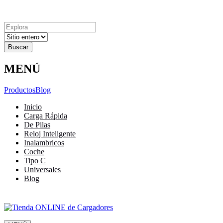
Explora
Cerrar
Menu
Cerrar
Resultados
para
MENÚ
Productos
Blog
Inicio
Carga Rápida
De Pilas
Reloj Inteligente
Inalambricos
Coche
Tipo C
Universales
Blog