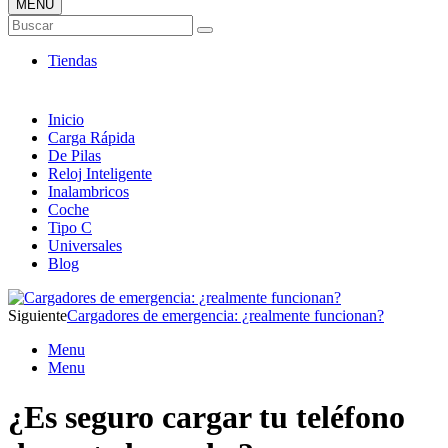
MENÚ
Tienda ONLINE de Cargadores
Buscar
Más Baratos
Tiendas
Inicio
Carga Rápida
De Pilas
Reloj Inteligente
Inalambricos
Coche
Tipo C
Universales
Blog
Siguiente
Cargadores de emergencia: ¿realmente funcionan?
Menu
Menu
¿Es seguro cargar tu teléfono