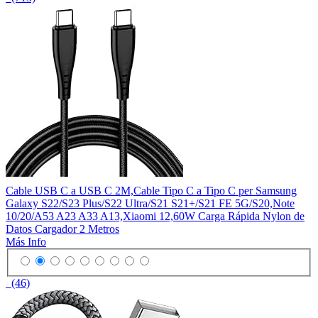
Cable USB C a USB C 2M,Cable Tipo C a Tipo C per Samsung
Galaxy S22/S23 Plus/S22 Ultra/S21 S21+/S21 FE 5G/S20,Note
10/20/A53 A23 A33 A13,Xiaomi 12,60W Carga Rápida Nylon de
Datos Cargador 2 Metros
Más Info
(46)