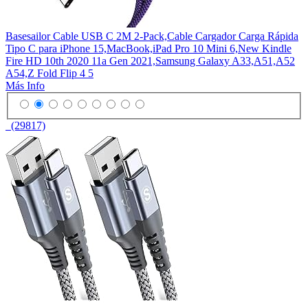
Basesailor Cable USB C 2M 2-Pack,Cable Cargador Carga Rápida
Tipo C para iPhone 15,MacBook,iPad Pro 10 Mini 6,New Kindle
Fire HD 10th 2020 11a Gen 2021,Samsung Galaxy A33,A51,A52
A54,Z Fold Flip 4 5
Más Info
(29817)