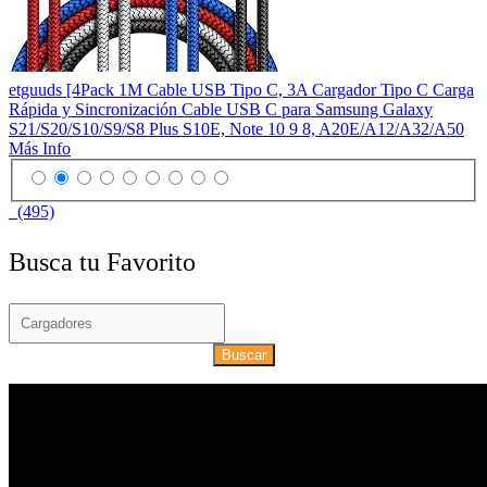
etguuds [4Pack 1M Cable USB Tipo C, 3A Cargador Tipo C Carga
Rápida y Sincronización Cable USB C para Samsung Galaxy
S21/S20/S10/S9/S8 Plus S10E, Note 10 9 8, A20E/A12/A32/A50
Más Info
(495)
Busca tu Favorito
Buscar