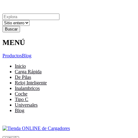
Explora
Cerrar
Menu
Cerrar
Resultados
para
MENÚ
Productos
Blog
Inicio
Carga Rápida
De Pilas
Reloj Inteligente
Inalambricos
Coche
Tipo C
Universales
Blog