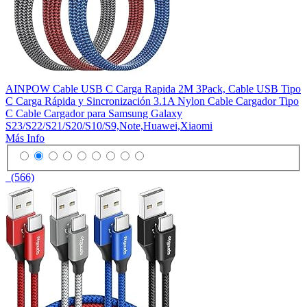
AINPOW Cable USB C Carga Rapida 2M 3Pack, Cable USB Tipo
C Carga Rápida y Sincronización 3.1A Nylon Cable Cargador Tipo
C Cable Cargador para Samsung Galaxy
S23/S22/S21/S20/S10/S9,Note,Huawei,Xiaomi
Más Info
(566)