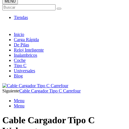
MENÚ
Tienda ONLINE de Cargadores
Buscar
Más Baratos
Tiendas
Inicio
Carga Rápida
De Pilas
Reloj Inteligente
Inalambricos
Coche
Tipo C
Universales
Blog
Siguiente
Cable Cargador Tipo C Carrefour
Menu
Menu
Cable Cargador Tipo C