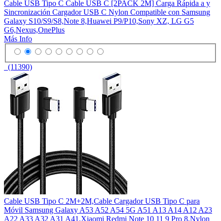
Cable USB Tipo C Cable USB C [2PACK 2M] Carga Rápida a y
Sincronización Cargador USB C Nylon Compatible con Samsung
Galaxy S10/S9/S8,Note 8,Huawei P9/P10,Sony XZ, LG G5
G6,Nexus,OnePlus
Más Info
(11390)
Cable USB Tipo C 2M+2M,Cable Cargador USB Tipo C para
Móvil Samsung Galaxy A53 A52 A54 5G A51 A13 A14 A12 A23
A22 A33 A32 A31 A41,Xiaomi Redmi Note 10 11 9 Pro 8,Nylon