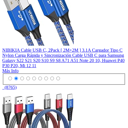
NIBIKIA Cable USB C, 2Pack [ 2M+2M ] 3.1A Cargador Tipo C
Nylon Carga Rápida y Sincronización Cable USB C para Samsung
Galaxy S22 S21 S20 S10 S9 S8 A71 A51 Note 20 10, Huawei P40
P30 P20, Mi 12 11
Más Info
(8765)