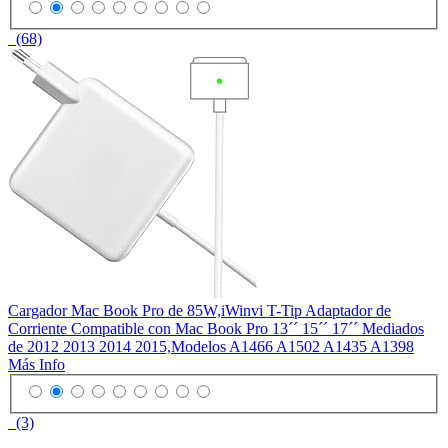
(68)
Cargador Mac Book Pro de 85W,iWinvi T-Tip Adaptador de
Corriente Compatible con Mac Book Pro 13´´ 15´´ 17´´ Mediados
de 2012 2013 2014 2015,Modelos A1466 A1502 A1435 A1398
Más Info
(3)