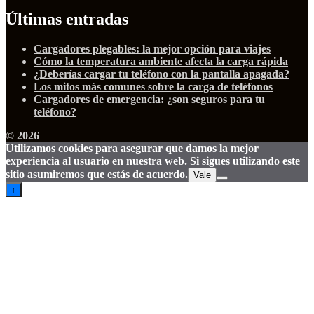
Últimas entradas
Cargadores plegables: la mejor opción para viajes
Cómo la temperatura ambiente afecta la carga rápida
¿Deberías cargar tu teléfono con la pantalla apagada?
Los mitos más comunes sobre la carga de teléfonos
Cargadores de emergencia: ¿son seguros para tu
teléfono?
© 2026
Utilizamos cookies para asegurar que damos la mejor
experiencia al usuario en nuestra web. Si sigues utilizando este
sitio asumiremos que estás de acuerdo.
Vale
↑