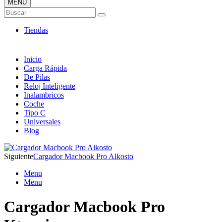
MENÚ
Tienda ONLINE de Cargadores
Buscar
Más Baratos
Tiendas
Inicio
Carga Rápida
De Pilas
Reloj Inteligente
Inalambricos
Coche
Tipo C
Universales
Blog
Siguiente
Cargador Macbook Pro Alkosto
Menu
Menu
Cargador Macbook Pro