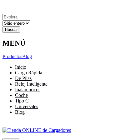
Explora
Cerrar
Menu
Cerrar
Resultados
para
MENÚ
Productos
Blog
Inicio
Carga Rápida
De Pilas
Reloj Inteligente
Inalambricos
Coche
Tipo C
Universales
Blog