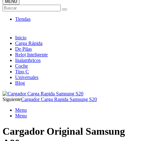
MENÚ
Tienda ONLINE de Cargadores
Buscar
Más Baratos
Tiendas
Inicio
Carga Rápida
De Pilas
Reloj Inteligente
Inalambricos
Coche
Tipo C
Universales
Blog
Siguiente
Cargador Carga Rapida Samsung S20
Menu
Menu
Cargador Original Samsung