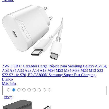
25W USB C Cargador Carga Rápida para Samsung Galaxy A54 5g
A53 A34 A33 A23 A14 A13 M54 M53 M34 M33 M23 M13 S23
S22 S21 fe S20, EP-TA800N Samsung Super Fast Charging,
Blanco
Más Info
(357)