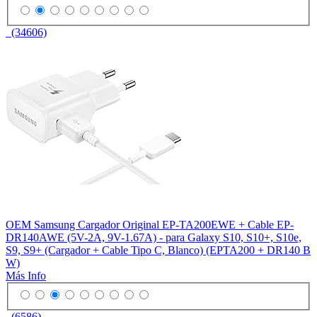
(34606)
OEM Samsung Cargador Original EP-TA200EWE + Cable EP-
DR140AWE (5V-2A, 9V-1.67A) - para Galaxy S10, S10+, S10e,
S9, S9+ (Cargador + Cable Tipo C, Blanco) (EPTA200 + DR140 B
W)
Más Info
(6586)