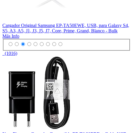
Cargador Original Samsung EP-TA50EWE, USB, para Galaxy S4,
S5, A3, A5, J1, J3, J5, J7, Core, Prime, Grand, Blanco - Bulk
Más Info
(1016)