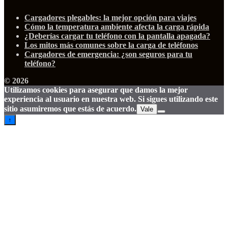
Cargadores plegables: la mejor opción para viajes
Cómo la temperatura ambiente afecta la carga rápida
¿Deberías cargar tu teléfono con la pantalla apagada?
Los mitos más comunes sobre la carga de teléfonos
Cargadores de emergencia: ¿son seguros para tu
teléfono?
© 2026
Utilizamos cookies para asegurar que damos la mejor
experiencia al usuario en nuestra web. Si sigues utilizando este
sitio asumiremos que estás de acuerdo.
Vale
↑