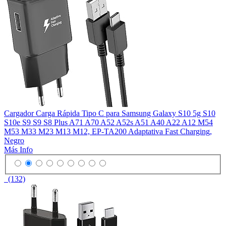
Cargador Carga Rápida Tipo C para Samsung Galaxy S10 5g S10
S10e S9 S9 S8 Plus A71 A70 A52 A52s A51 A40 A22 A12 M54
M53 M33 M23 M13 M12, EP-TA200 Adaptativa Fast Charging,
Negro
Más Info
(132)