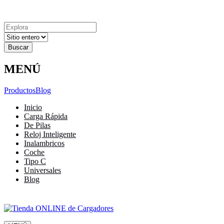
Explora
Cerrar
Menu
Cerrar
Resultados
para
MENÚ
Productos
Blog
Inicio
Carga Rápida
De Pilas
Reloj Inteligente
Inalambricos
Coche
Tipo C
Universales
Blog