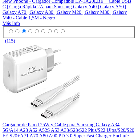
New Phoone - Cargador Compatible EP-TA20EBE + Cable USB
C | Carga Rápida 2A para Samsung Galaxy A40 | Galaxy A50 |
Galaxy A70 | Galaxy A80 | Galaxy M20 | Galaxy M30 | Galaxy
M40 - Cable 1,5M - Negro
Más Info
(115)
Cargador de Pared 25W y Cable para Samsung Galaxy A34
5G/A14 A23 A52 A52S A53 A33/S23/S22 Plus/S22 Ultra/S20/S20
FE S20+A71 A70 A80 A90,PD 3.0 Super Fast Charger Enchufe