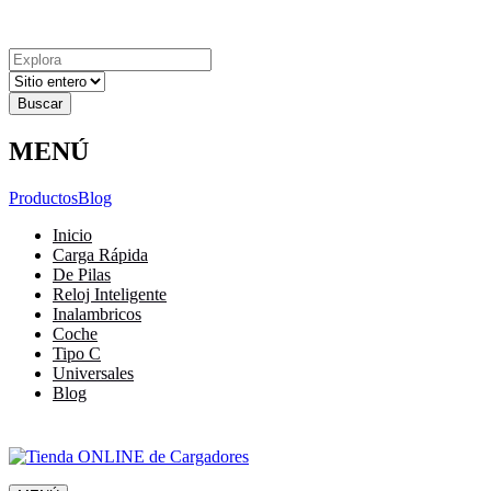
Explora
Cerrar
Menu
Cerrar
Resultados
para
MENÚ
Productos
Blog
Inicio
Carga Rápida
De Pilas
Reloj Inteligente
Inalambricos
Coche
Tipo C
Universales
Blog