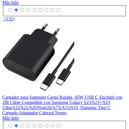
Más Info
(132)
Cargador para Samsung Carga Rapida, 45W USB C Enchufe con
2M Cable Compatible con Samsung Galaxy S23/S23+/S23
Ultra/S22/S21/S20/Note20/A73/A53/S10, Nanaisse Tipo C
Cargado Adaptador Cabezal Negro
Más Info