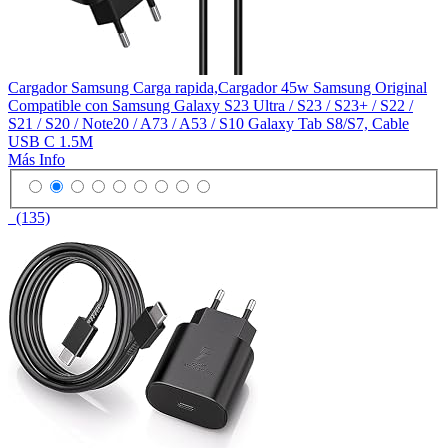
Cargador Samsung Carga rapida,Cargador 45w Samsung Original
Compatible con Samsung Galaxy S23 Ultra / S23 / S23+ / S22 /
S21 / S20 / Note20 / A73 / A53 / S10 Galaxy Tab S8/S7, Cable
USB C 1.5M
Más Info
(135)