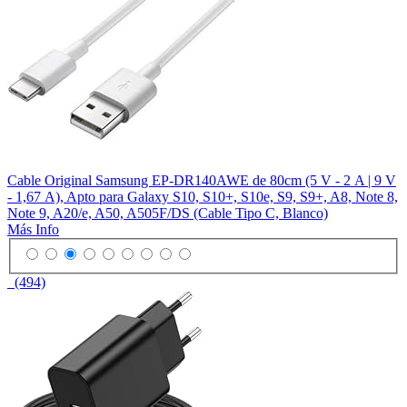
Cable Original Samsung EP-DR140AWE de 80cm (5 V - 2 A | 9 V
- 1,67 A), Apto para Galaxy S10, S10+, S10e, S9, S9+, A8, Note 8,
Note 9, A20/e, A50, A505F/DS (Cable Tipo C, Blanco)
Más Info
(494)