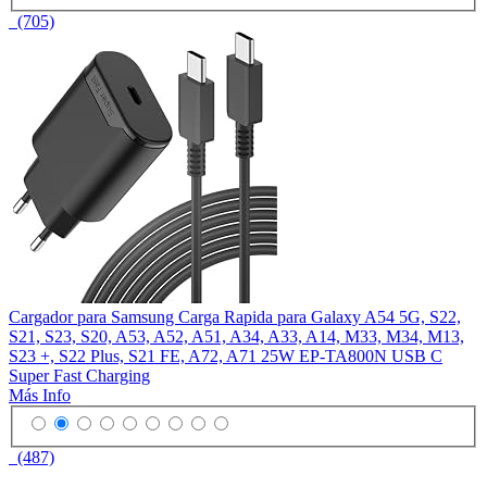
(705)
Cargador para Samsung Carga Rapida para Galaxy A54 5G, S22,
S21, S23, S20, A53, A52, A51, A34, A33, A14, M33, M34, M13,
S23 +, S22 Plus, S21 FE, A72, A71 25W EP-TA800N USB C
Super Fast Charging
Más Info
(487)