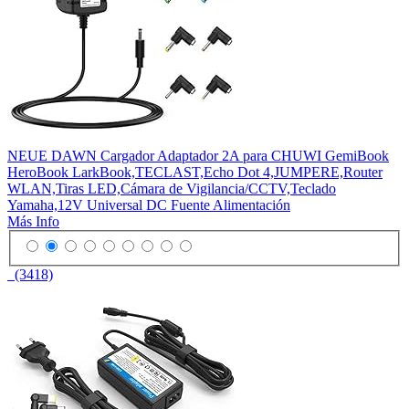
NEUE DAWN Cargador Adaptador 2A para CHUWI GemiBook
HeroBook LarkBook,TECLAST,Echo Dot 4,JUMPERE,Router
WLAN,Tiras LED,Cámara de Vigilancia/CCTV,Teclado
Yamaha,12V Universal DC Fuente Alimentación
Más Info
(3418)