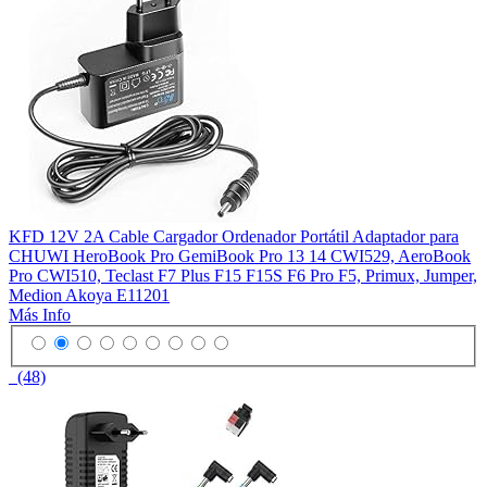
KFD 12V 2A Cable Cargador Ordenador Portátil Adaptador para
CHUWI HeroBook Pro GemiBook Pro 13 14 CWI529, AeroBook
Pro CWI510, Teclast F7 Plus F15 F15S F6 Pro F5, Primux, Jumper,
Medion Akoya E11201
Más Info
(48)