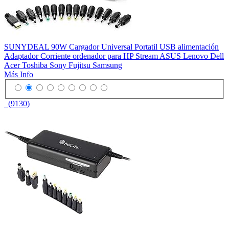
SUNYDEAL 90W Cargador Universal Portatil USB alimentación
Adaptador Corriente ordenador para HP Stream ASUS Lenovo Dell
Acer Toshiba Sony Fujitsu Samsung
Más Info
(9130)