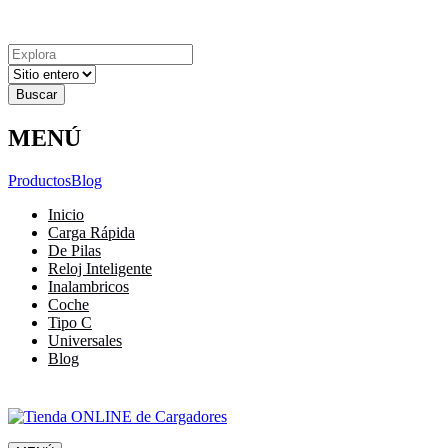
Explora
Cerrar
Menu
Cerrar
Resultados
para
MENÚ
Productos
Blog
Inicio
Carga Rápida
De Pilas
Reloj Inteligente
Inalambricos
Coche
Tipo C
Universales
Blog