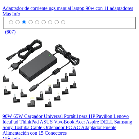
Adaptador de corriente ngs manual laptop 90w con 11 adaptadores
Más Info
(607)
90W 65W Cargador Universal Portátil para HP Pavilion Lenovo
IdeaPad ThinkPad ASUS VivoBook Acer Aspire DELL Samsung
Sony Toshiba Cable Ordenador PC AC Adaptador Fuente
Alimentación con 15 Conectores
Más Info