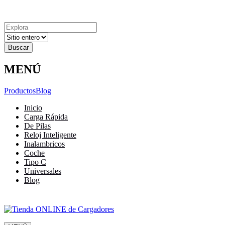
Explora
Cerrar
Menu
Cerrar
Resultados
para
MENÚ
Productos
Blog
Inicio
Carga Rápida
De Pilas
Reloj Inteligente
Inalambricos
Coche
Tipo C
Universales
Blog