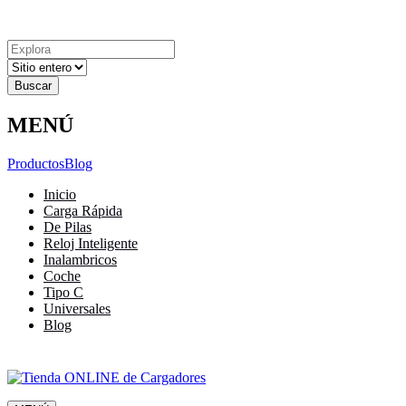
Explora
Cerrar
Menu
Cerrar
Resultados
para
MENÚ
Productos
Blog
Inicio
Carga Rápida
De Pilas
Reloj Inteligente
Inalambricos
Coche
Tipo C
Universales
Blog