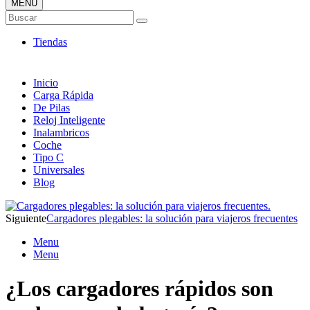
MENÚ
Tienda ONLINE de Cargadores
Buscar
Más Baratos
Tiendas
Inicio
Carga Rápida
De Pilas
Reloj Inteligente
Inalambricos
Coche
Tipo C
Universales
Blog
Siguiente
Cargadores plegables: la solución para viajeros frecuentes
Menu
Menu
¿Los cargadores rápidos son