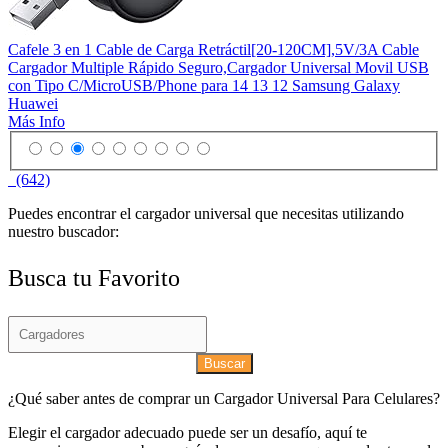
Cafele 3 en 1 Cable de Carga Retráctil[20-120CM],5V/3A Cable
Cargador Multiple Rápido Seguro,Cargador Universal Movil USB
con Tipo C/MicroUSB/Phone para 14 13 12 Samsung Galaxy
Huawei
Más Info
(642)
Puedes encontrar el cargador universal que necesitas utilizando
nuestro buscador:
Busca tu Favorito
Buscar
¿Qué saber antes de comprar un Cargador Universal Para Celulares?
Elegir el cargador adecuado puede ser un desafío, aquí te