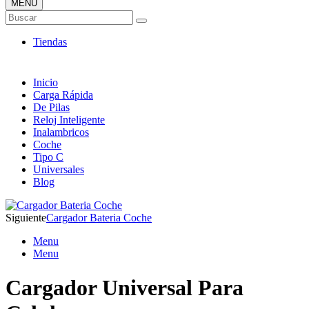
MENÚ
Tienda ONLINE de Cargadores
Buscar
Más Baratos
Tiendas
Inicio
Carga Rápida
De Pilas
Reloj Inteligente
Inalambricos
Coche
Tipo C
Universales
Blog
Siguiente
Cargador Bateria Coche
Menu
Menu
Cargador Universal Para