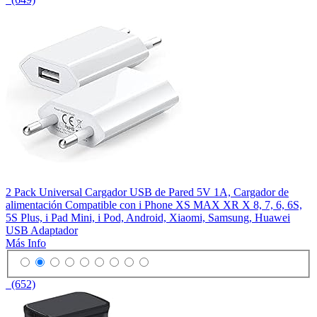
2 Pack Universal Cargador USB de Pared 5V 1A, Cargador de
alimentación Compatible con i Phone XS MAX XR X 8, 7, 6, 6S,
5S Plus, i Pad Mini, i Pod, Android, Xiaomi, Samsung, Huawei
USB Adaptador
Más Info
(652)