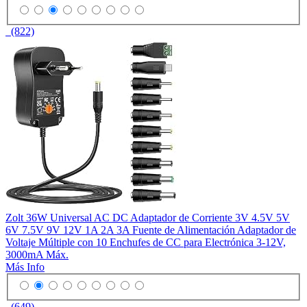
(822)
Zolt 36W Universal AC DC Adaptador de Corriente 3V 4.5V 5V
6V 7.5V 9V 12V 1A 2A 3A Fuente de Alimentación Adaptador de
Voltaje Múltiple con 10 Enchufes de CC para Electrónica 3-12V,
3000mA Máx.
Más Info
(649)