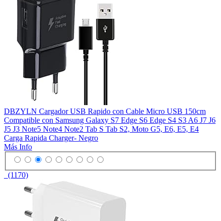
DBZYLN Cargador USB Rapido con Cable Micro USB 150cm
Compatible con Samsung Galaxy S7 Edge S6 Edge S4 S3 A6 J7 J6
J5 J3 Note5 Note4 Note2 Tab S Tab S2, Moto G5, E6, E5, E4
Carga Rapida Charger- Negro
Más Info
(1170)