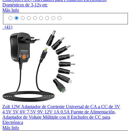
Domésticos de 3-12v,etc
Más Info
(41)
Zolt 12W Adaptador de Corriente Universal de CA a CC de 3V
4,5V 5V 6V 7,5V 9V 12V 1A 0.5A Fuente de Alimentación,
Adaptador de Voltaje Múltiple con 8 Enchufes de CC para
Electrónica
Más Info