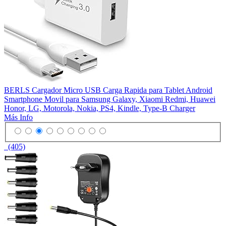
BERLS Cargador Micro USB Carga Rapida para Tablet Android
Smartphone Movil para Samsung Galaxy, Xiaomi Redmi, Huawei
Honor, LG, Motorola, Nokia, PS4, Kindle, Type-B Charger
Más Info
(405)