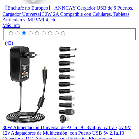
【Enchufe no Europeo】 ANNCAY Cargador USB de 6 Puertos,
Cargador Universal 30W 2A Compatible con Celulares, Tabletas,
Auriculares, MP3/MP4, etc.
Más Info
(43)
30W Alimentación Universal de AC a DC 3v 4,5v 5v 6v 7,5v 9V
12v Adaptadores de Multitensión, con Puerto USB 5v 2.1a,10
Conectores DC, Adecuados para Productos Electrónicos