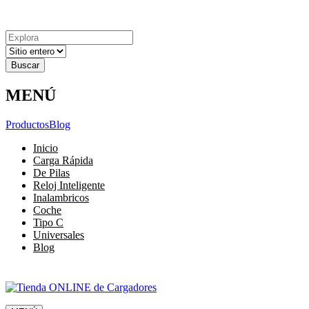
Explora
Cerrar
Menu
Cerrar
Resultados
para
MENÚ
Productos
Blog
Inicio
Carga Rápida
De Pilas
Reloj Inteligente
Inalambricos
Coche
Tipo C
Universales
Blog